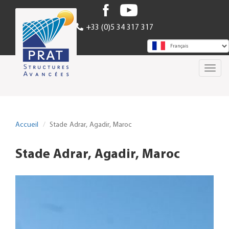
Aller
au
+33 (0)5 34 317 317
contenu
principal
Toggl
navig
Accueil
Stade Adrar, Agadir, Maroc
Stade Adrar, Agadir, Maroc